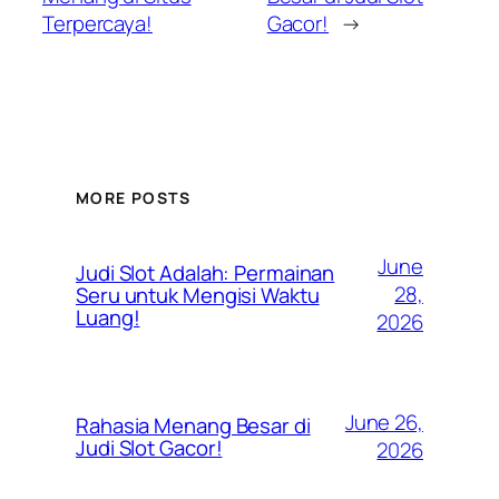
Terpercaya!
Gacor!
→
MORE POSTS
June
Judi Slot Adalah: Permainan
28,
Seru untuk Mengisi Waktu
Luang!
2026
June 26,
Rahasia Menang Besar di
Judi Slot Gacor!
2026