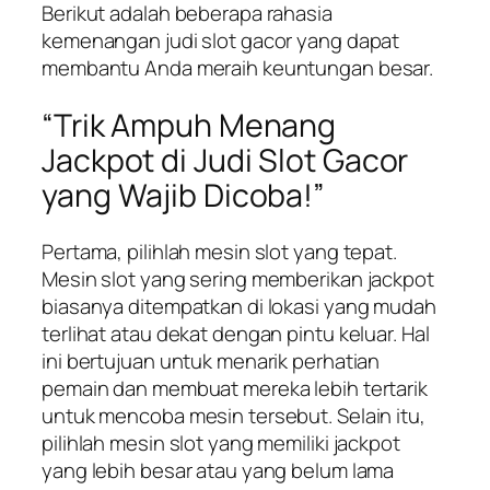
Berikut adalah beberapa rahasia
kemenangan judi slot gacor yang dapat
membantu Anda meraih keuntungan besar.
“Trik Ampuh Menang
Jackpot di Judi Slot Gacor
yang Wajib Dicoba!”
Pertama, pilihlah mesin slot yang tepat.
Mesin slot yang sering memberikan jackpot
biasanya ditempatkan di lokasi yang mudah
terlihat atau dekat dengan pintu keluar. Hal
ini bertujuan untuk menarik perhatian
pemain dan membuat mereka lebih tertarik
untuk mencoba mesin tersebut. Selain itu,
pilihlah mesin slot yang memiliki jackpot
yang lebih besar atau yang belum lama