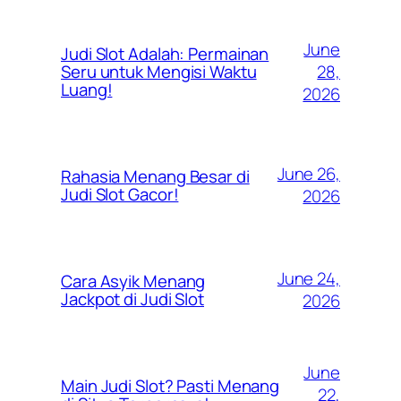
June
Judi Slot Adalah: Permainan
28,
Seru untuk Mengisi Waktu
Luang!
2026
June 26,
Rahasia Menang Besar di
Judi Slot Gacor!
2026
June 24,
Cara Asyik Menang
Jackpot di Judi Slot
2026
June
Main Judi Slot? Pasti Menang
22,