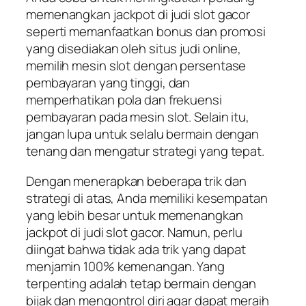
memenangkan jackpot di judi slot gacor
seperti memanfaatkan bonus dan promosi
yang disediakan oleh situs judi online,
memilih mesin slot dengan persentase
pembayaran yang tinggi, dan
memperhatikan pola dan frekuensi
pembayaran pada mesin slot. Selain itu,
jangan lupa untuk selalu bermain dengan
tenang dan mengatur strategi yang tepat.
Dengan menerapkan beberapa trik dan
strategi di atas, Anda memiliki kesempatan
yang lebih besar untuk memenangkan
jackpot di judi slot gacor. Namun, perlu
diingat bahwa tidak ada trik yang dapat
menjamin 100% kemenangan. Yang
terpenting adalah tetap bermain dengan
bijak dan mengontrol diri agar dapat meraih