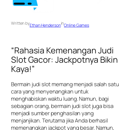
Written by
in
Ethan Henderson
Online Games
“Rahasia Kemenangan Judi
Slot Gacor: Jackpotnya Bikin
Kaya!”
Bermain judi slot memang menjadi salah satu
cara yang menyenangkan untuk
menghabiskan waktu luang. Namun, bagi
sebagian orang, bermain judi slot juga bisa
menjadi sumber penghasilan yang
menjanjikan. Terutama jika Anda berhasil
memenangkan jackpot yang besar. Namun,