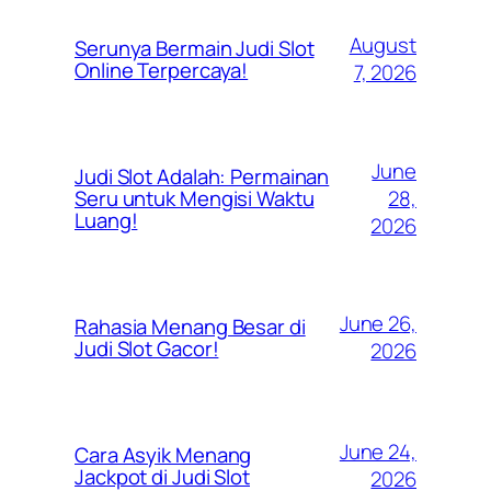
August
Serunya Bermain Judi Slot
Online Terpercaya!
7, 2026
June
Judi Slot Adalah: Permainan
28,
Seru untuk Mengisi Waktu
Luang!
2026
June 26,
Rahasia Menang Besar di
Judi Slot Gacor!
2026
June 24,
Cara Asyik Menang
Jackpot di Judi Slot
2026